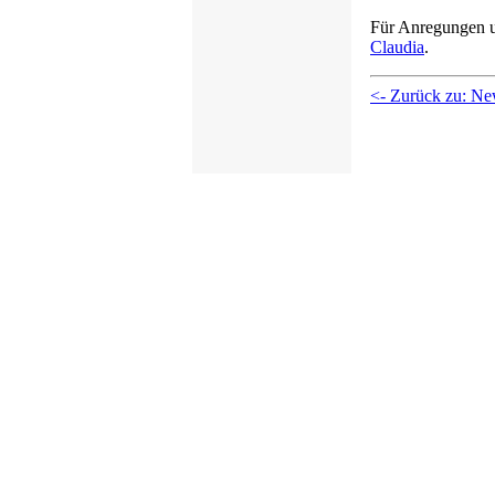
Für Anregungen u
Claudia
.
<- Zurück zu: N